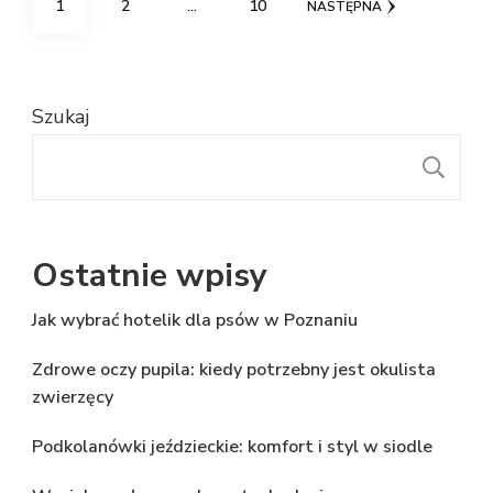
STRONA
STRONA
STRONA
1
2
…
10
NASTĘPNA
wpisów
Szukaj
S
Ostatnie wpisy
Jak wybrać hotelik dla psów w Poznaniu
Zdrowe oczy pupila: kiedy potrzebny jest okulista
zwierzęcy
Podkolanówki jeździeckie: komfort i styl w siodle