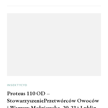
INSEKTYCYD
Proteus 110 OD –
StowarzyszeniePrzetwórców Owoców
i Warzyw Mołgiewska, 20-234 Lublin