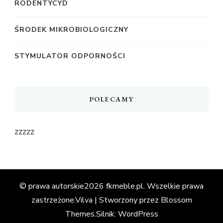
RODENTYCYD
ŚRODEK MIKROBIOLOGICZNY
STYMULATOR ODPORNOŚCI
POLECAMY
zzzzz
© prawa autorskie2026
fkmeble.pl
. Wszelkie prawa
zastrzeżone.
Vilva | Stworzony przez
Blossom
Themes
.Silnik:
WordPress