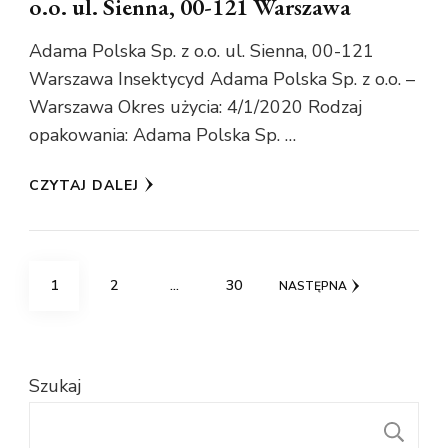
o.o. ul. Sienna, 00-121 Warszawa
Adama Polska Sp. z o.o. ul. Sienna, 00-121
Warszawa Insektycyd Adama Polska Sp. z o.o. –
Warszawa Okres użycia: 4/1/2020 Rodzaj
opakowania: Adama Polska Sp. …
CZYTAJ DALEJ
Stronicowanie
STRONA
STRONA
STRONA
1
2
…
30
NASTĘPNA
wpisów
Szukaj
S