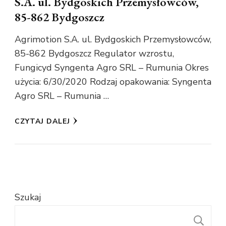
S.A. ul. Bydgoskich Przemysłowców,
85-862 Bydgoszcz
Agrimotion S.A. ul. Bydgoskich Przemysłowców,
85-862 Bydgoszcz Regulator wzrostu,
Fungicyd Syngenta Agro SRL – Rumunia Okres
użycia: 6/30/2020 Rodzaj opakowania: Syngenta
Agro SRL – Rumunia …
CZYTAJ DALEJ
Szukaj
S