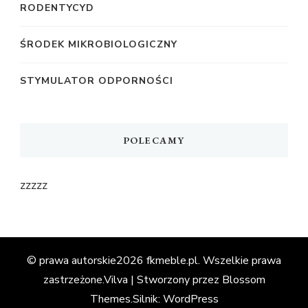
RODENTYCYD
ŚRODEK MIKROBIOLOGICZNY
STYMULATOR ODPORNOŚCI
POLECAMY
zzzzz
© prawa autorskie2026
fkmeble.pl
. Wszelkie prawa
zastrzeżone.
Vilva | Stworzony przez
Blossom
Themes
.Silnik:
WordPress