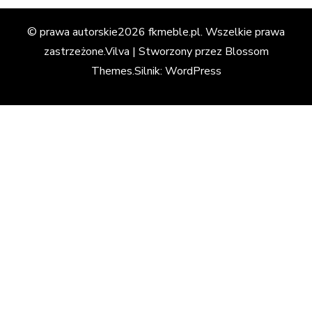
© prawa autorskie2026
fkmeble.pl
. Wszelkie prawa
zastrzeżone.
Vilva | Stworzony przez
Blossom
Themes
.Silnik:
WordPress