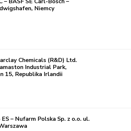
C – BASF SE Carl-Bosch –
udwigshafen, Niemcy
arclay Chemicals (R&D) Ltd.
maston Industrial Park,
 15, Republika Irlandii
 ES – Nufarm Polska Sp. z o.o. ul.
 Warszawa