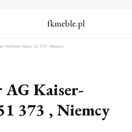
fkmeble.pl
er-Wilhem-Allee, 51 373 , Niemcy
 AG Kaiser-
51 373 , Niemcy