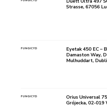
Duett Ultra 497 S
FUNGICYD
Strasse, 67056 L
Eyetak 450 EC – B
FUNGICYD
Damaston Way, Da
Mulhuddart, Dublin
Orius Universal 75
FUNGICYD
Grójecka, 02-019