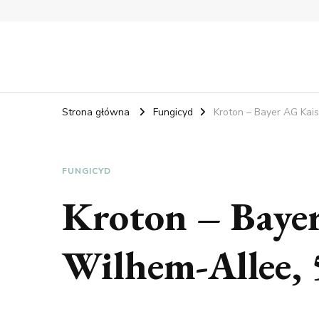
Strona główna
Fungicyd
Kroton – Bayer AG Kais
FUNGICYD
Kroton – Bayer
Wilhem-Allee, 