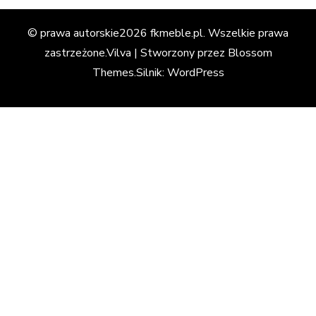
© prawa autorskie2026
fkmeble.pl
. Wszelkie prawa
zastrzeżone.
Vilva | Stworzony przez
Blossom
Themes
.Silnik:
WordPress