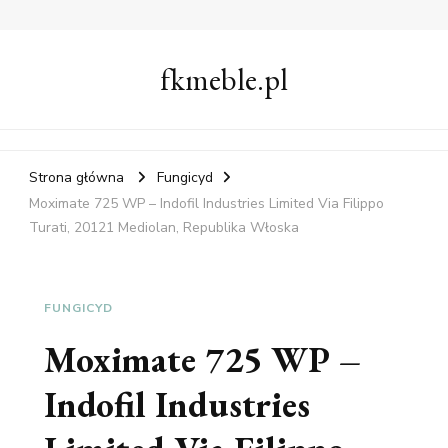
fkmeble.pl
Strona główna
Fungicyd
Moximate 725 WP – Indofil Industries Limited Via Filippo
Turati, 20121 Mediolan, Republika Włoska
FUNGICYD
Moximate 725 WP –
Indofil Industries