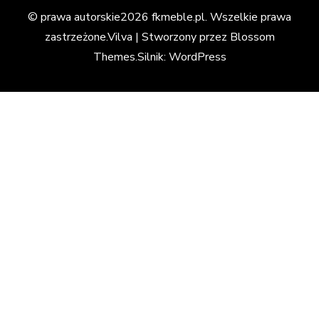
© prawa autorskie2026
fkmeble.pl
. Wszelkie prawa
zastrzeżone.
Vilva | Stworzony przez
Blossom
Themes
.Silnik:
WordPress